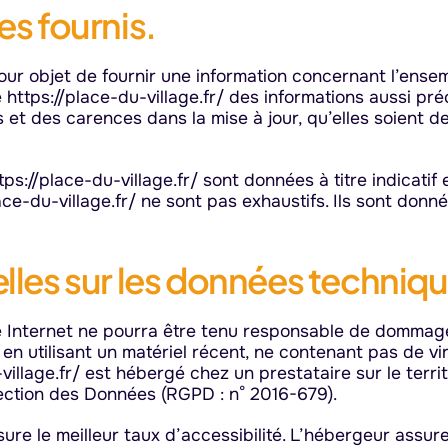
es fournis.
 pour objet de fournir une information concernant l’ensem
te https://place-du-village.fr/ des informations aussi pré
et des carences dans la mise à jour, qu’elles soient de s
ps://place-du-village.fr/ sont données à titre indicatif e
ace-du-village.fr/ ne sont pas exhaustifs. Ils sont don
elles sur les données techniq
te Internet ne pourra être tenu responsable de dommages m
e en utilisant un matériel récent, ne contenant pas de v
u-village.fr/ est hébergé chez un prestataire sur le te
ection des Données (RGPD : n° 2016-679).
sure le meilleur taux d’accessibilité. L’hébergeur assur