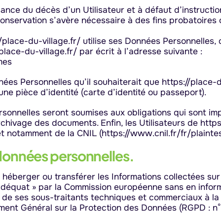
ance du décès d’un Utilisateur et à défaut d’instruction
conservation s’avère nécessaire à des fins probatoires 
//place-du-village.fr/ utilise ses Données Personnelles,
place-du-village.fr/ par écrit à l’adresse suivante :
mes
nnées Personnelles qu’il souhaiterait que https://place-d
ne pièce d’identité (carte d’identité ou passeport).
nelles seront soumises aux obligations qui sont imposé
hivage des documents. Enfin, les Utilisateurs de https
t notamment de la CNIL (https://www.cnil.fr/fr/plaintes
onnées personnelles.
er, héberger ou transférer les Informations collectées s
équat » par la Commission européenne sans en informer
ix de ses sous-traitants techniques et commerciaux à la 
ment Général sur la Protection des Données (RGPD : n°