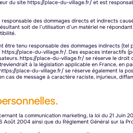
teur du site https://place-du-village.fr/ et est respons
u responsable des dommages directs et indirects causés 
 résultant soit de l’utilisation d’un matériel ne réponda
bilité.
ent être tenu responsable des dommages indirects (tel
e https://place-du-village.fr/. Des espaces interactifs 
lisateurs. https://place-du-village.fr/ se réserve le dro
iendrait à la législation applicable en France, en parti
ttps://place-du-village.fr/ se réserve également la poss
 en cas de message à caractère raciste, injurieux, diff
personnelles.
ernant la communication marketing, la loi du 21 Juin 2
06 Août 2004 ainsi que du Règlement Général sur la Pr