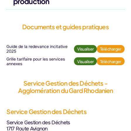
production
Documents et guides pratiques
Guide de la redevance incitative
(nouvel onglet)
(nouv
Visualiser
Télécharger
2025
Grille tarifaire pour les services
(nouvel onglet)
(nouv
Visualiser
Télécharger
annexes
Service Gestion des Déchets -
Agglomération du Gard Rhodanien
Service Gestion des Déchets
Service Gestion des Déchets
1717 Route Avignon